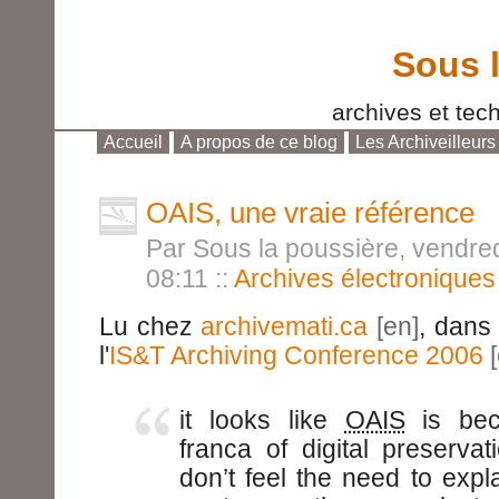
Sous 
archives et tech
Accueil
A propos de ce blog
Les Archiveilleurs
Aller au contenu
|
Aller au menu
|
Aller à la reche
OAIS, une vraie référence
Par Sous la poussière, vendre
08:11
::
Archives électroniques
Lu chez
archivemati.ca
, dans
l'
IS&T Archiving Conference 2006
it looks like
OAIS
is bec
franca of digital preservat
don’t feel the need to exp