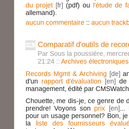
du projet
(pdf) ou
l'étude de fa
allemand).
aucun commentaire
::
aucun track
Comparatif d'outils de rec
Par Sous la poussière, mercre
21:24
::
Archives électroniques
Records Mgmt & Archiving
an
d'un
rapport d'évaluation
de 
management, édité par CMSWatch
Chouette, me dis-je, ce genre de 
prendre! Voyons son
prix
..
pour un usage personnel? Bon, je
la
liste des fournisseurs évalu