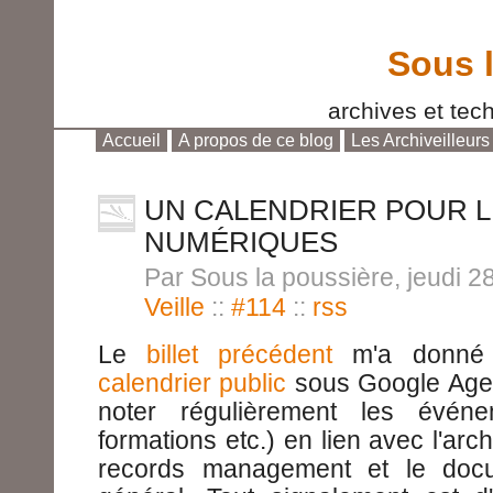
Sous 
archives et tech
Accueil
A propos de ce blog
Les Archiveilleurs
Aller au contenu
|
Aller au menu
|
Aller à la reche
UN CALENDRIER POUR L
NUMÉRIQUES
Par Sous la poussière, jeudi 
Veille
::
#114
::
rss
Le
billet précédent
m'a donné l
calendrier public
sous Google Agen
noter régulièrement les événe
formations etc.) en lien avec l'arc
records management et le doc