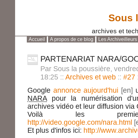
Sous 
archives et tech
Accueil
A propos de ce blog
Les Archiveilleurs
Aller au contenu
|
Aller au menu
|
Aller à la reche
PARTENARIAT NARA/GO
Par Sous la poussière, vendred
18:25
::
Archives et web
::
#27
Google
annonce aujourd'hui
u
NARA
pour la numérisation d'u
archives vidéo et leur diffusion via
Voilà les premier
http://video.google.com/nara.html
Et plus d'infos ici:
http://www.archi